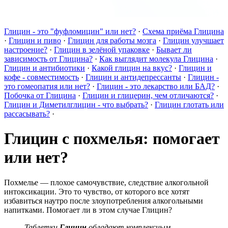
Глицин - это "фуфломицин" или нет?
·
Схема приёма Глицина
·
Глицин и пиво
·
Глицин для работы мозга
·
Глицин улучшает
настроение?
·
Глицин в зелёной упаковке
·
Бывает ли
зависимость от Глицина?
·
Как выглядит молекула Глицина
·
Глицин и антибиотики
·
Какой глицин на вкус?
·
Глицин и
кофе - совместимость
·
Глицин и антидепрессанты
·
Глицин -
это гомеопатия или нет?
·
Глицин - это лекарство или БАД?
·
Побочка от Глицина
·
Глицин и глицерин, чем отличаются?
·
Глицин и Диметилглицин - что выбрать?
·
Глицин глотать или
рассасывать?
·
Глицин с похмелья: помогает
или нет?
Похмелье — плохое самочувствие, следствие алкогольной
интоксикации. Это то чувство, от которого все хотят
избавиться наутро после злоупотребления алкогольными
напитками. Помогает ли в этом случае Глицин?
Таблетки
Глицин
обладают комплексным