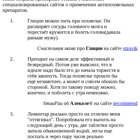
специализированных сайтов о применении антипохмельных
препаратов.
Глицин можно пить при похмелье. Он
расширяет сосуды головного мозга и
перестаёт кружится и болеть голова(давала
раньше мужу).
Счастливая мама
про
Глицин
на сайте
otzovik
Препарат на самом деле эффективный и
безвредный. Потом уже выяснил, что в
идеале надо было его до начала торжеств в
себя закинуть. Тогда похмелье прошло бы
ещё незаметнее, а может и совсем обошло бы
стороной. Хотя по такому поводу можно,
конечно, и поболеть с утра немножко.
SmauPau
об
Алеколе
® на сайте
irecommend
Лимонтар реально просто на отлично меня
"оттягивал". Попробовала его выпить на
следующий день с утра, две таблетки просто
запила обыкновенной водой, легла еще
поспать и через пару часов реально