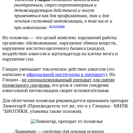
(ноотропным, стрессопротекторным и
детоксицирующим действием) и могут
применяться как для профилактики, так и для
лечения состояний интоксикации, в том числе и
источник
при алкоголизме.
Но похмелье — это целый комплекс нарушений работы
организма: обезвоживание, нарушение обмена веществ,
нарушение кислотно-щелочного баланса (ацидоз),
воздействие алкоголя и ацетальдегида на клетки мозга и
нарушение сна.
Глицин уменьшает токсическое действие алкоголя (это
написано в
официальной инструкции к препарату
). Но
Глицин -
не специализированный препарат для снятия
похмельного синдрома
, его роль в снятии синдрома
алкогольной интоксикации скорее вспомогательная.
Для облегчения похмелья рекомендуется принимать препарат
Лимонтар® (Производитель тот же, что и у Глицина - МНПК
"БИОТИКИ, упаковка также похожая).
Лимонтар — средство для лечения острого